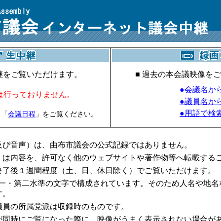
中継をご覧いただけます。
■ 過去の本会議映像を
●会議名か
は行っておりません。
●議員名か
●用語で検
、「
会議日程
」をご覧ください。
及び音声）は、由布市議会の公式記録ではありません。
くは内容を、許可なく他のウェブサイトや著作物等へ転載する
終了後１週間程度（土、日、休日除く）でご覧いただけます。
第一・第二水準の文字で構成されています。そのため人名や地
す。
議員の所属党派は収録時のものです。
が同時にご覧になった際に、映像がうまく表示されない場合が