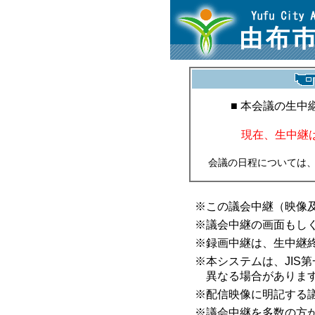
■ 本会議の生
現在、生中継
会議の日程については
※この議会中継（映像
※議会中継の画面もし
※録画中継は、生中継
※本システムは、JIS
異なる場合がありま
※配信映像に明記する
※議会中継を多数の方